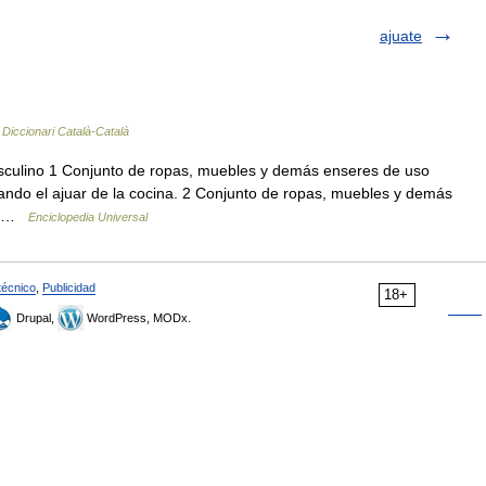
ajuate
…
Diccionari Català-Català
sculino 1 Conjunto de ropas, muebles y demás enseres de uso
ando el ajuar de la cocina. 2 Conjunto de ropas, muebles y demás
:… …
Enciclopedia Universal
técnico
,
Publicidad
18+
Drupal,
WordPress, MODx.