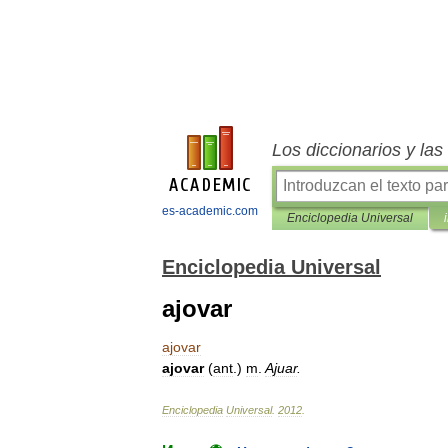
Los diccionarios y la
es-academic.com
Enciclopedia Universal
Enciclopedia Universal
ajovar
ajovar
ajovar
(
ant
.)
m
.
Ajuar
.
Enciclopedia
Universal
.
2012
.