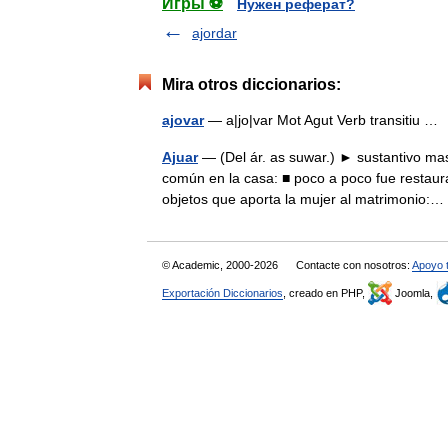
Игры ⚽
Нужен реферат?
ajordar
Mira otros diccionarios:
ajovar
— a|jo|var Mot Agut Verb transitiu 
Ajuar
— (Del ár. as suwar.) ► sustantivo ma
común en la casa: ■ poco a poco fue restaur
objetos que aporta la mujer al matrimonio
© Academic, 2000-2026
Contacte con nosotros:
Apoyo 
Exportación Diccionarios
, creado en PHP,
Joomla,